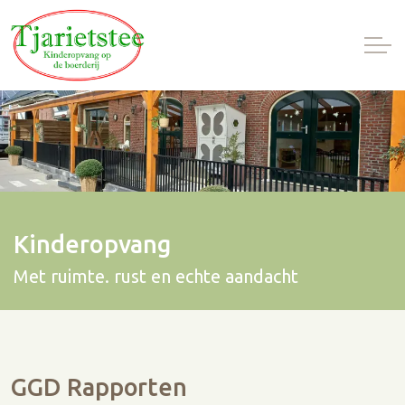
Kinderopvang
Met ruimte. rust en echte aandacht
GGD Rapporten